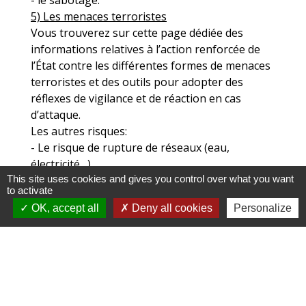
- le sabotage.
5) Les menaces terroristes
Vous trouverez sur cette page dédiée des
informations relatives à l’action renforcée de
l’État contre les différentes formes de menaces
terroristes et des outils pour adopter des
réflexes de vigilance et de réaction en cas
d’attaque.
Les autres risques:
- Le risque de rupture de réseaux (eau,
électricité…)
This site uses cookies and gives you control over what you want
- Les risques urbains (incendie, accident…)
to activate
OK, accept all
Deny all cookies
Personalize
Le DICRIM (document d’information
communale sur les risques majeurs),
q
uant à
lui, est une action d'information préventive de
la population faisant partie du PCS.
Document à demander en mairie