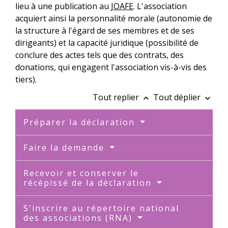
lieu à une publication au
JOAFE
. L'association
acquiert ainsi la personnalité morale (autonomie de
la structure à l'égard de ses membres et de ses
dirigeants) et la capacité juridique (possibilité de
conclure des actes tels que des contrats, des
donations, qui engagent l'association vis-à-vis des
tiers).
Tout replier
Tout déplier
keyboard_arrow_up
keyboard_arrow_down
Préparer la déclaration
Faire la demande
Recevoir et conserver le
récépissé de la déclaration
S'inscrire au répertoire national
des associations (RNA)