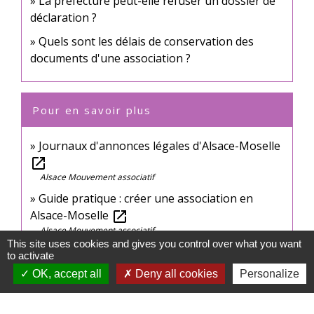
La préfecture peut-elle refuser un dossier de
déclaration ?
Quels sont les délais de conservation des
documents d'une association ?
Pour en savoir plus
Journaux d'annonces légales d'Alsace-Moselle
open_in_new
Alsace Mouvement associatif
Guide pratique : créer une association en
Alsace-Moselle
open_in_new
Alsace Mouvement associatif
This site uses cookies and gives you control over what you want
to activate
Signaler une erreur sur cette page
OK, accept all
Deny all cookies
Personalize