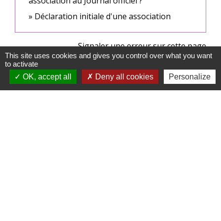
association au Journal officiel ?
Déclaration initiale d'une association
Signaler une erreur sur cette page
This site uses cookies and gives you control over what you want
to activate
OK, accept all
Deny all cookies
Personalize
Formulaires contacts - Gestion des données
personnelles
Commune de Rochefort-en-Valdaine
115 rue des granges
26160 Rochefort-en-Valdaine - FRANCE
+33 4 75 53 83 12
Mentions légales
-
Politique de confidentialité
-