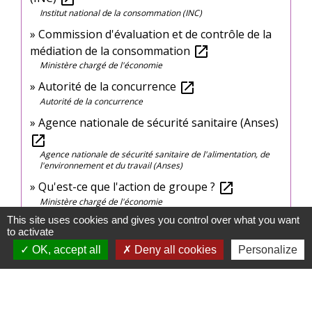
Institut national de la consommation (INC)
Commission d'évaluation et de contrôle de la
médiation de la consommation
open_in_new
Ministère chargé de l'économie
Autorité de la concurrence
open_in_new
Autorité de la concurrence
Agence nationale de sécurité sanitaire (Anses)
open_in_new
Agence nationale de sécurité sanitaire de l'alimentation, de
l'environnement et du travail (Anses)
Qu'est-ce que l'action de groupe ?
open_in_new
Ministère chargé de l'économie
This site uses cookies and gives you control over what you want
to activate
Signaler une erreur sur cette page
OK, accept all
Deny all cookies
Personalize