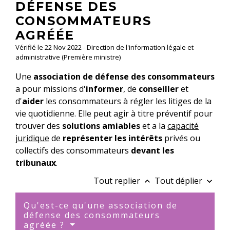
DÉFENSE DES
CONSOMMATEURS
AGRÉÉE
Vérifié le 22 Nov 2022 - Direction de l'information légale et
administrative (Première ministre)
Une
association de défense des consommateurs
a pour missions d'
informer
, de
conseiller
et
d'
aider
les consommateurs à régler les litiges de la
vie quotidienne
. Elle peut agir à titre préventif pour
trouver des
solutions amiables
et a la
capacité
juridique
de
représenter les intérêts
privés ou
collectifs des consommateurs
devant les
tribunaux
.
Tout replier
Tout déplier
keyboard_arrow_up
keyboard_arrow_down
Qu'est-ce qu'une association de
défense des consommateurs
agréée ?